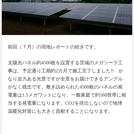
前回（７月）の現地レポートの続きです。
太陽光パネル約
枚を設置する茨城のメガソーラ工
4500
事は、予定通り工期約
カ月で施工完了しました
か
2
!!
なり迫力ある光景ですが全景をお届けできるアングル
がなく残念です。敷き詰められた
枚のパネルの発
4500
電量は
メガワットになり、一般家庭で約
世帯に相
1.5
560
当する発電量になります。
を排出しないので地球
CO2
温暖化対策にも大きく貢献することになります。