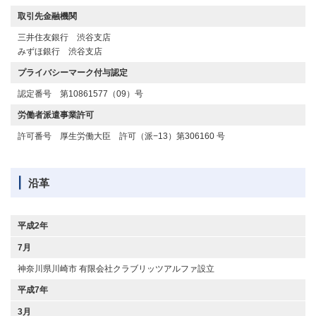
取引先金融機関
三井住友銀行 渋谷支店
みずほ銀行 渋谷支店
プライバシーマーク
付与認定
認定番号 第10861577（09）号
労働者派遣事業許可
許可番号 厚生労働大臣 許可（派−13）第306160 号
沿革
平成2年
7月
神奈川県川崎市 有限会社クラブリッツアルファ設立
平成7年
3月