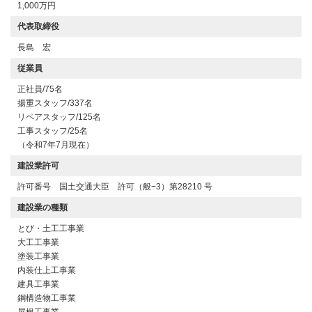
1,000万円
代表取締役
長島 宏
従業員
正社員/75名
揚重スタッフ/337名
リペアスタッフ/125名
工事スタッフ/25名
（令和7年7月現在）
建設業許可
許可番号 国土交通大臣 許可（般−3）第28210 号
建設業の種類
とび・土工工事業
大工工事業
塗装工事業
内装仕上工事業
建具工事業
鋼構造物工事業