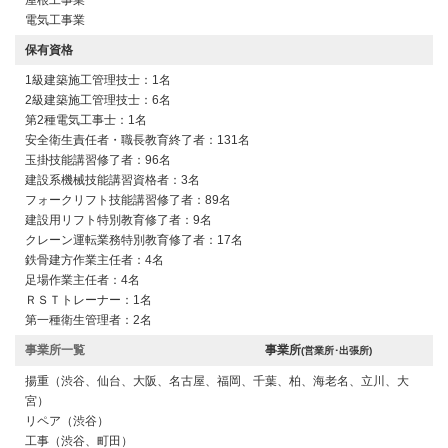
屋根工事業
電気工事業
保有資格
1級建築施工管理技士：1名
2級建築施工管理技士：6名
第2種電気工事士：1名
安全衛生責任者・職長教育終了者：131名
玉掛技能講習修了者：96名
建設系機械技能講習資格者：3名
フォークリフト技能講習修了者：89名
建設用リフト特別教育修了者：9名
クレーン運転業務特別教育修了者：17名
鉄骨建方作業主任者：4名
足場作業主任者：4名
ＲＳＴトレーナー：1名
第一種衛生管理者：2名
事業所一覧
事業所
(営業所･出張所)
揚重（渋谷、仙台、大阪、名古屋、福岡、
千葉、
柏、海老名、立川、大
宮）
リペア（渋谷）
工事（渋谷、
町田
）