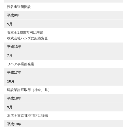
渋谷出張所開設
平成9年
5月
資本金1,000万円に増資
株式会社ハンズに組織変更
平成13年
7月
リペア事業部発足
平成17年
10月
建設業許可取得（神奈川県）
平成18年
9月
本店を東京都渋谷区に移転
平成19年