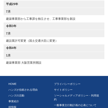
平成29年
7月
建築事業部から工事課を独立させ、工事事業部を新設
令和3年
7月
建設業許可変更（国土交通大臣に変更）
令和4年
1月
建築事業部 大阪営業所開設
HOME
プライバシーポリシー
ハンズが信頼される理由
サイトポリシー
ハンズの活動
ソーシャルメディアポリシー・利用規
約
事業紹介
一般事業主行動計画の公表について
IR情報