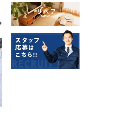
。
、
使